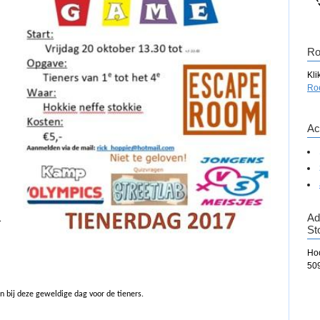
Ro
Kli
Ro
Act
Ad
.
St
Ho
50
n bij deze geweldige dag voor de tieners.