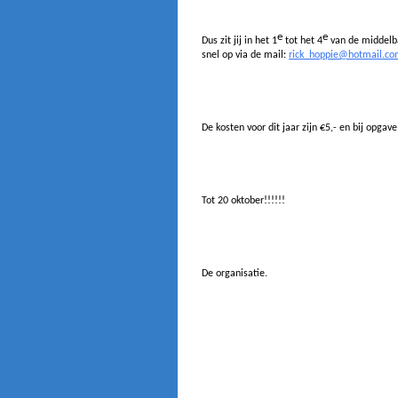
e
e
Dus zit jij in het 1
tot het 4
van de middelbar
snel op via de mail:
rick_hoppie@hotmail.c
De kosten voor dit jaar zijn €5,- en bij opgav
Tot 20 oktober!!!!!!
De organisatie.