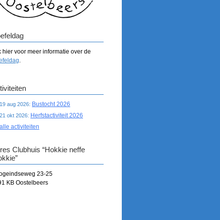
efeldag
k hier voor meer informatie over de
efeldag
.
iviteiten
Bustocht 2026
19 aug 2026:
Herfstactiviteit 2026
21 okt 2026:
alle activiteiten
res Clubhuis “Hokkie neffe
okkie”
ogeindseweg 23-25
91 KB Oostelbeers