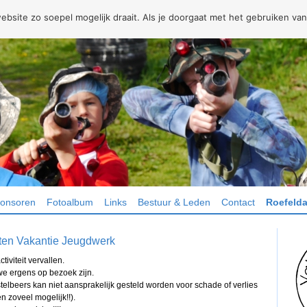
site zo soepel mogelijk draait. Als je doorgaat met het gebruiken van
onsoren
Fotoalbum
Links
Bestuur & Leden
Contact
Roefelda
iten Vakantie Jeugdwerk
iviteit vervallen.
we ergens op bezoek zijn.
elbeers kan niet aansprakelijk gesteld worden voor schade of verlies
 zoveel mogelijk!!).