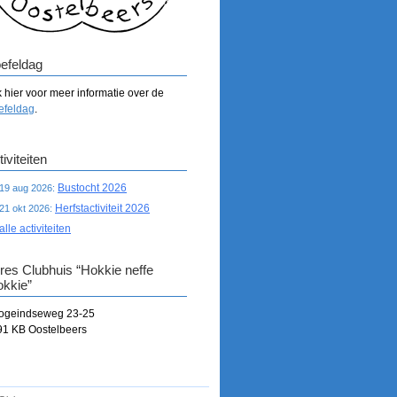
efeldag
k hier voor meer informatie over de
efeldag
.
iviteiten
Bustocht 2026
19 aug 2026:
Herfstactiviteit 2026
21 okt 2026:
alle activiteiten
res Clubhuis “Hokkie neffe
okkie”
ogeindseweg 23-25
91 KB Oostelbeers