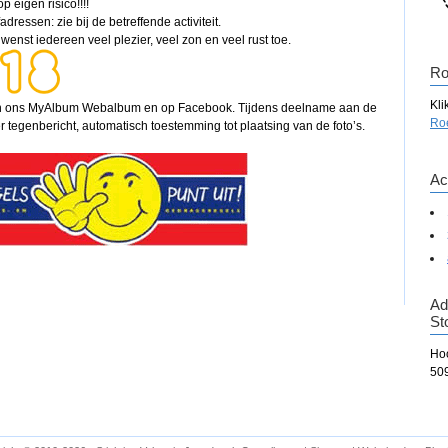
 eigen risico!!!!
essen: zie bij de betreffende activiteit.
enst iedereen veel plezier, veel zon en veel rust toe.
Ro
Kli
aar in ons MyAlbum Webalbum en op Facebook. Tijdens deelname aan de
Ro
r tegenbericht, automatisch toestemming tot plaatsing van de foto’s.
Act
Ad
St
Ho
50