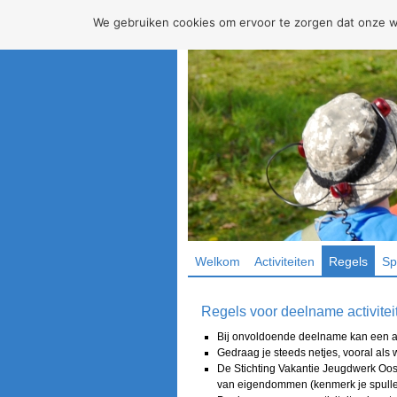
We gebruiken cookies om ervoor te zorgen dat onze web
Welkom
Activiteiten
Regels
Sp
Regels voor deelname activite
Bij onvoldoende deelname kan een act
Gedraag je steeds netjes, vooral als 
De Stichting Vakantie Jeugdwerk Oost
van eigendommen (kenmerk je spullen