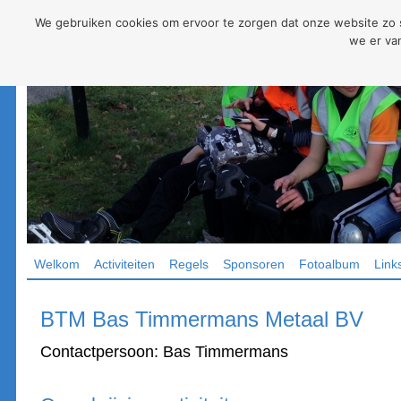
We gebruiken cookies om ervoor te zorgen dat onze website zo so
we er van
Welkom
Activiteiten
Regels
Sponsoren
Fotoalbum
Link
BTM Bas Timmermans Metaal BV
Contactpersoon: Bas Timmermans