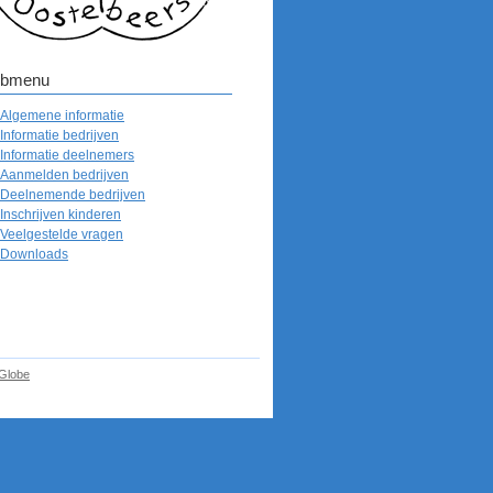
bmenu
Algemene informatie
Informatie bedrijven
Informatie deelnemers
Aanmelden bedrijven
Deelnemende bedrijven
Inschrijven kinderen
Veelgestelde vragen
Downloads
eGlobe