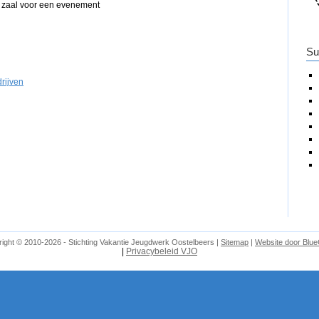
zaal voor een evenement
Su
rijven
ight © 2010-2026 - Stichting Vakantie Jeugdwerk Oostelbeers |
Sitemap
|
Website door Blu
|
Privacybeleid VJO