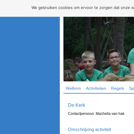
We gebruiken cookies om ervoor te zorgen dat onze web
Welkom
Activiteiten
Regels
Sp
De Kerk
Contactpersoon: Machella van hak
Omschrijving activiteit