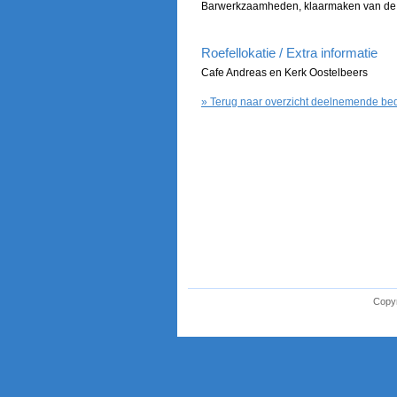
Barwerkzaamheden, klaarmaken van de 
Roefellokatie / Extra informatie
Cafe Andreas en Kerk Oostelbeers
» Terug naar overzicht deelnemende bed
Copyr