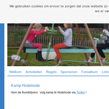
We gebruiken cookies om ervoor te zorgen dat onze website zo so
we er van
Welkom
Activiteiten
Regels
Sponsoren
Fotoalbum
Link
Kamp Nistelrode
Voor de thuisblijvers : volg kamp te Nistelrode via
Twitter
!