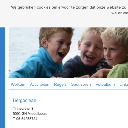
We gebruiken cookies om ervoor te zorgen dat onze website zo so
we er van
Welkom
Activiteiten
Regels
Sponsoren
Fotoalbum
Link
Bergoclean
Tinnegieter 3
5091 GN Middelbeers
T. 06-54255784