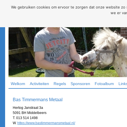
We gebruiken cookies om ervoor te zorgen dat onze website zo so
we er van
Welkom
Activiteiten
Regels
Sponsoren
Fotoalbum
Link
Bas Timmermans Metaal
Hertog Janstraat 3a
5091 BH Middelbeers
T. 013 514 1498
W.
https://www.bastimmermansmetaal.nl/