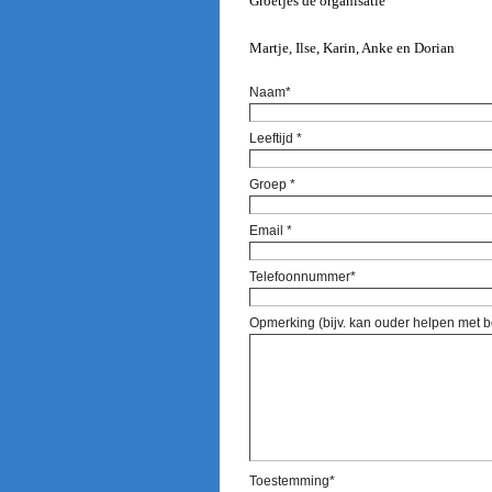
Groetjes de organisatie
Martje, Ilse, Karin, Anke en Dorian
Naam*
Leeftijd *
Groep *
Email *
Telefoonnummer*
Opmerking (bijv. kan ouder helpen met
Toestemming*