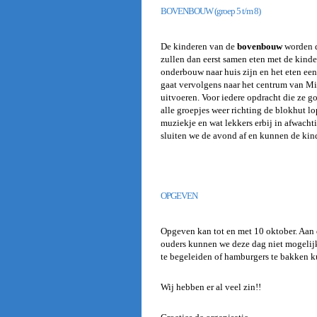
BOVENBOUW
(groep 5 t/m 8)
De kinderen van de
bovenbouw
worden 
zullen dan eerst samen eten met de kind
onderbouw naar huis zijn en het eten een
gaat vervolgens naar het centrum van Mi
uitvoeren. Voor iedere opdracht die ze 
alle groepjes weer richting de blokhut l
muziekje en wat lekkers erbij in afwach
sluiten we de avond af en kunnen de ki
OPGEVEN
Opgeven kan tot en met 10 oktober. Aan 
ouders kunnen we deze dag niet mogelijk
te begeleiden of hamburgers te bakken ku
Wij hebben er al veel zin!!