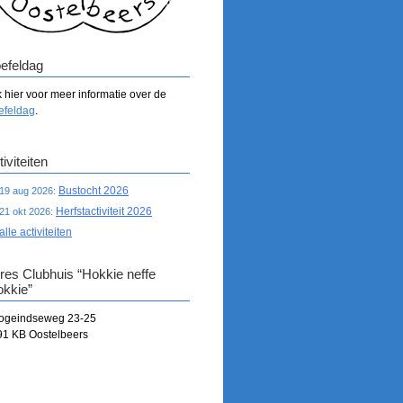
efeldag
k hier voor meer informatie over de
efeldag
.
iviteiten
Bustocht 2026
19 aug 2026:
Herfstactiviteit 2026
21 okt 2026:
alle activiteiten
res Clubhuis “Hokkie neffe
okkie”
ogeindseweg 23-25
91 KB Oostelbeers