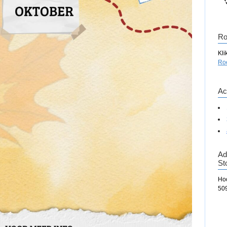
Ro
Kli
Ro
Act
Ad
St
Ho
50