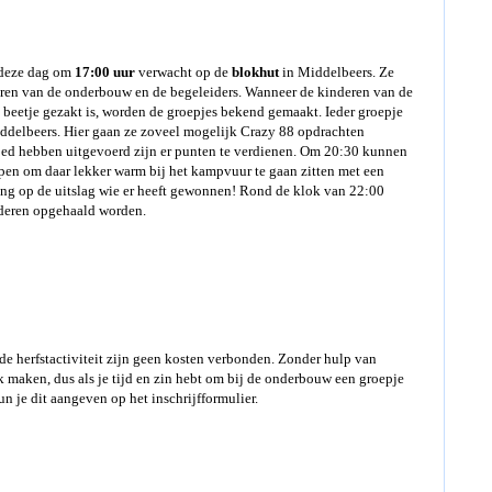
deze dag om
17:00 uur
verwacht op de
blokhut
in Middelbeers. Ze
eren van de onderbouw en de begeleiders. Wanneer de kinderen van de
 beetje gezakt is, worden de groepjes bekend gemaakt. Ieder groepje
ddelbeers. Hier gaan ze zoveel mogelijk Crazy 88 opdrachten
goed hebben uitgevoerd zijn er punten te verdienen. Om 20:30 kunnen
open om daar lekker warm bij het kampvuur te gaan zitten met een
ting op de uitslag wie er heeft gewonnen! Rond de klok van 22:00
nderen opgehaald worden.
de herfstactiviteit zijn geen kosten verbonden. Zonder hulp van
 maken, dus als je tijd en zin hebt om bij de onderbouw een groepje
n je dit aangeven op het inschrijfformulier.